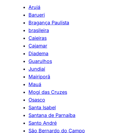
Arujá
Barueri
Bragança Paulista
brasileira
Caieiras
Cajamar
Diadema
Guarulhos
Jundiaí
Mairiporã
Mauá
Mogi das Cruzes
Osasco
Santa Isabel
Santana de Parnaíba
Santo André
São Bernardo do Campo