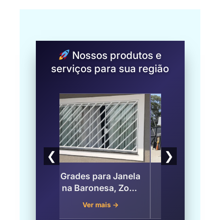
Nossos produtos e
serviços para sua região
❮
❯
a Corpo
Grades para Janela
Escada Carac
ico na
na Baronesa, Zona
Ferro na Baro
a – Zona
Sul de São Paulo
Zona Sul de 
mais →
Ver mais →
Ver mais →
São Paulo
Paulo