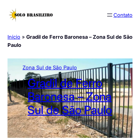
Pular
para
Contato
o
conteúdo
Início
»
Gradil de Ferro Baronesa – Zona Sul de São
Paulo
Zona Sul de São Paulo
Gradil de Ferro
Baronesa – Zona
Sul de São Paulo