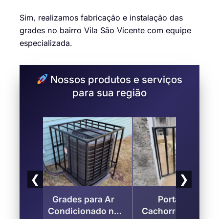
Sim, realizamos fabricação e instalação das
grades no bairro Vila São Vicente com equipe
especializada.
Nossos produtos e serviços
para sua região
❮
❯
Ar
Portão para
Corrimão para
 na
Cachorro e Criança
Escada na Vila São