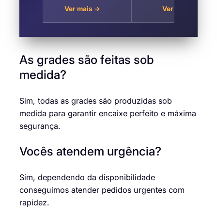
e ,
na Vila São Vicente,
Vicente, Zona Norte
Ver mais →
Ver mais →
 São
Zona Norte de São
de São Paulo
Paulo
As grades são feitas sob
medida?
Sim, todas as grades são produzidas sob
medida para garantir encaixe perfeito e máxima
segurança.
Vocês atendem urgência?
Sim, dependendo da disponibilidade
conseguimos atender pedidos urgentes com
rapidez.