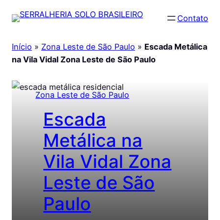
Pular
Contato
para
o
Início
»
Zona Leste de São Paulo
»
Escada Metálica
conteúdo
na Vila Vidal Zona Leste de São Paulo
Zona Leste de São Paulo
Escada
Metálica na
Vila Vidal Zona
Leste de São
Paulo