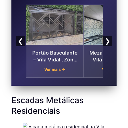
❮
❯
Portão Basculante
Mezanino Metál
– Vila Vidal , Zona
Vila Vidal – Z
Leste de São Paulo
Leste de São Pa
Ver mais →
Ver mais →
Escadas Metálicas
Residenciais