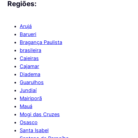
Regiões:
Arujá
Barueri
Bragança Paulista
brasileira
Caieiras
Cajamar
Diadema
Guarulhos
Jundiaí
Mairiporã
Mauá
Mogi das Cruzes
Osasco
Santa Isabel