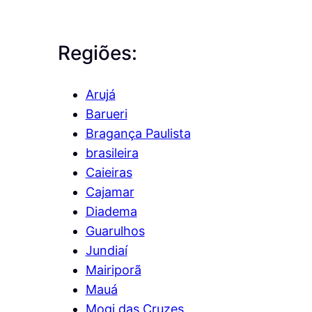
Regiões:
Arujá
Barueri
Bragança Paulista
brasileira
Caieiras
Cajamar
Diadema
Guarulhos
Jundiaí
Mairiporã
Mauá
Mogi das Cruzes