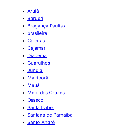
Arujá
Barueri
Bragança Paulista
brasileira
Caieiras
Cajamar
Diadema
Guarulhos
Jundiaí
Mairiporã
Mauá
Mogi das Cruzes
Osasco
Santa Isabel
Santana de Parnaíba
Santo André