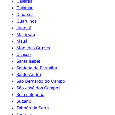
Caieiras
Cajamar
Diadema
Guarulhos
Jundiaí
Mairiporã
Mauá
Mogi das Cruzes
Osasco
Santa Isabel
Santana de Parnaíba
Santo André
São Bernardo do Campo
São José dos Campos
Sem categoria
Suzano
Taboão da Serra
Taubaté