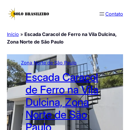
Pular
para
Contato
o
conteúdo
Início
»
Escada Caracol de Ferro na Vila Dulcina,
Zona Norte de São Paulo
Zona Norte de São Paulo
Escada Caracol
de Ferro na Vila
Dulcina, Zona
Norte de São
Paulo