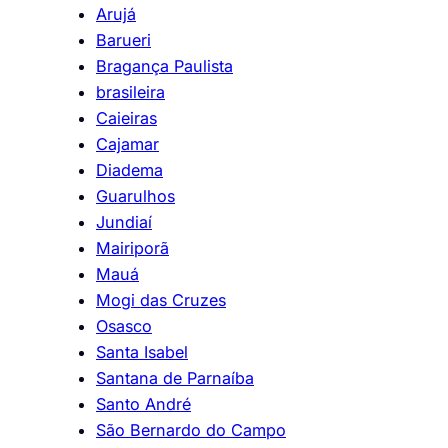
Arujá
Barueri
Bragança Paulista
brasileira
Caieiras
Cajamar
Diadema
Guarulhos
Jundiaí
Mairiporã
Mauá
Mogi das Cruzes
Osasco
Santa Isabel
Santana de Parnaíba
Santo André
São Bernardo do Campo