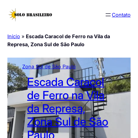
Pular
para
Contato
o
conteúdo
Início
»
Escada Caracol de Ferro na Vila da
Represa, Zona Sul de São Paulo
Zona Sul de São Paulo
Escada Caracol
de Ferro na Vila
da Represa,
Zona Sul de São
Paulo