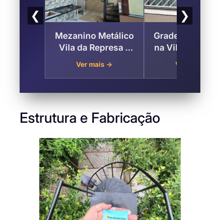
❮
❯
Mezanino Metálico
Grades para Ja
Vila da Represa –
na Vila da Repr
Zona Sul de São
Zona Sul de S
Ver mais →
Ver mais →
Paulo
Paulo
Estrutura e Fabricação