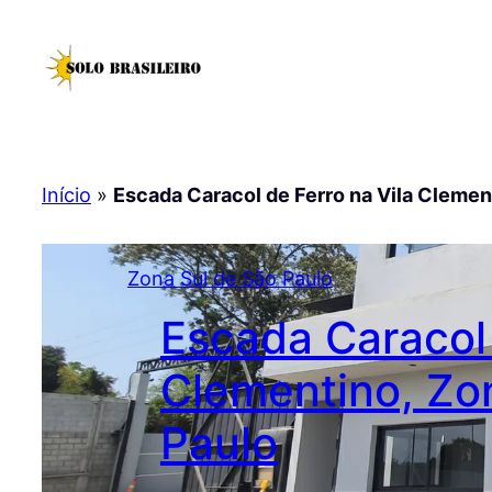
Pular
para
o
conteúdo
Início
»
Escada Caracol de Ferro na Vila Clemen
Zona Sul de São Paulo
Escada Caracol 
Clementino, Zo
Paulo