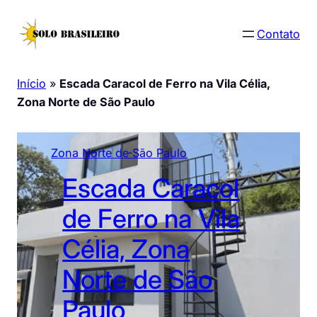
Pular
para
Contato
o
conteúdo
Início
»
Escada Caracol de Ferro na Vila Célia,
Zona Norte de São Paulo
Zona Norte de São Paulo
Escada Caracol
de Ferro na Vila
Célia, Zona
Norte de São
Paulo