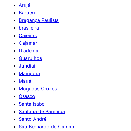
Arujá
Barueri
Bragança Paulista
brasileira
Caieiras
Cajamar
Diadema
Guarulhos
Jundiaí
Mairiporã
Mauá
Mogi das Cruzes
Osasco
Santa Isabel
Santana de Parnaíba
Santo André
São Bernardo do Campo