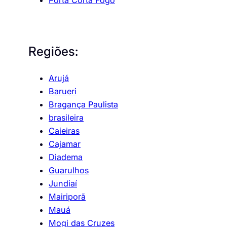
Porta Corta Fogo
Regiões:
Arujá
Barueri
Bragança Paulista
brasileira
Caieiras
Cajamar
Diadema
Guarulhos
Jundiaí
Mairiporã
Mauá
Mogi das Cruzes