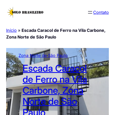
Pular
para
Contato
o
conteúdo
Início
»
Escada Caracol de Ferro na Vila Carbone,
Zona Norte de São Paulo
Zona Norte de São Paulo
Escada Caracol
de Ferro na Vila
Carbone, Zona
Norte de São
Paulo