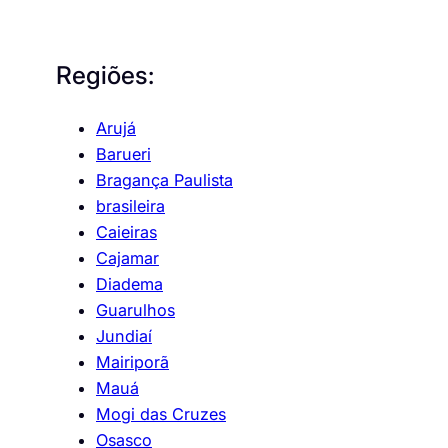
Regiões:
Arujá
Barueri
Bragança Paulista
brasileira
Caieiras
Cajamar
Diadema
Guarulhos
Jundiaí
Mairiporã
Mauá
Mogi das Cruzes
Osasco