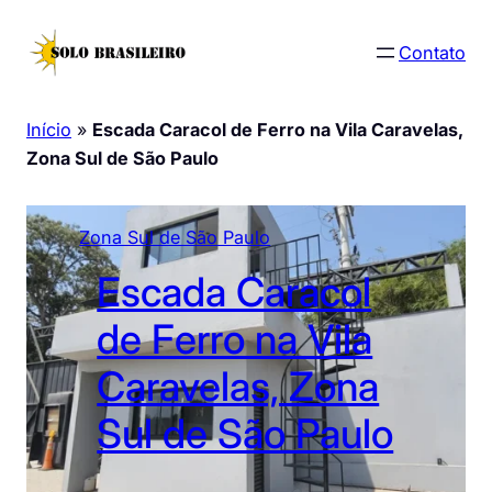
Pular
para
Contato
o
conteúdo
Início
»
Escada Caracol de Ferro na Vila Caravelas,
Zona Sul de São Paulo
Zona Sul de São Paulo
Escada Caracol
de Ferro na Vila
Caravelas, Zona
Sul de São Paulo