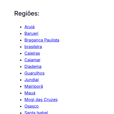
Regiões:
Arujá
Barueri
Bragança Paulista
brasileira
Caieiras
Cajamar
Diadema
Guarulhos
Jundiaí
Mairiporã
Mauá
Mogi das Cruzes
Osasco
Santa Isabel