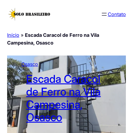
Pular
para
Contato
o
conteúdo
Início
»
Escada Caracol de Ferro na Vila
Campesina, Osasco
Osasco
Escada Caracol
de Ferro na Vila
Campesina,
Osasco