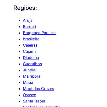
Regiões:
Arujá
Barueri
Bragança Paulista
brasileira
Caieiras
Cajamar
Diadema
Guarulhos
Jundiaí
Mairiporã
Mauá
Mogi das Cruzes
Osasco
Santa Isabel