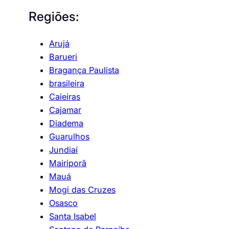
Regiões:
Arujá
Barueri
Bragança Paulista
brasileira
Caieiras
Cajamar
Diadema
Guarulhos
Jundiaí
Mairiporã
Mauá
Mogi das Cruzes
Osasco
Santa Isabel