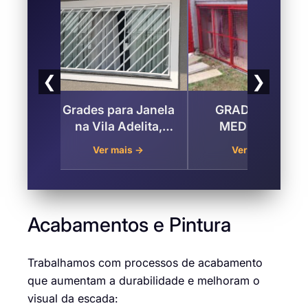
❮
❯
nela
GRADES PARA
Escada Caracol de
a,
MEDIDOR DE
Ferro na Vila
ÁGUA, LUZ E GÁS
Adelita, Guarulhos
Ver mais →
Ver mais →
na Vila Adelita ,
Guarulhos
Acabamentos e Pintura
Trabalhamos com processos de acabamento
que aumentam a durabilidade e melhoram o
visual da escada: