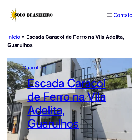
Pular
para
Contato
o
conteúdo
Início
»
Escada Caracol de Ferro na Vila Adelita,
Guarulhos
Guarulhos
Escada Caracol
de Ferro na Vila
Adelita,
Guarulhos