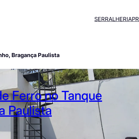
SERRALHERIA
PR
nho, Bragança Paulista
de Ferro no Tanque
 Paulista