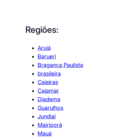
Regiões:
Arujá
Barueri
Bragança Paulista
brasileira
Caieiras
Cajamar
Diadema
Guarulhos
Jundiaí
Mairiporã
Mauá