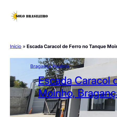
Pular
para
o
conteúdo
Início
»
Escada Caracol de Ferro no Tanque Moi
Bragança Paulista
Escada Caracol 
Moinho, Bragança