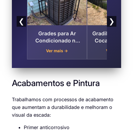
❮
❯
Grades para Ar
Gradil de Ferro S
Condicionado no
Cocaia – Zona 
Sítio Cocaia , Zona
de São Paul
Ver mais →
Ver mais →
Sul de São Paulo
Acabamentos e Pintura
Trabalhamos com processos de acabamento
que aumentam a durabilidade e melhoram o
visual da escada:
Primer anticorrosivo