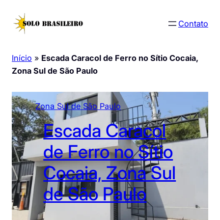
Pular
para
Contato
o
conteúdo
Início
»
Escada Caracol de Ferro no Sítio Cocaia,
Zona Sul de São Paulo
Zona Sul de São Paulo
Escada Caracol
de Ferro no Sítio
Cocaia, Zona Sul
de São Paulo