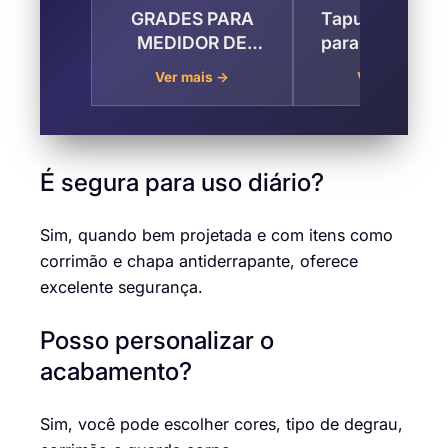
GRADES PARA
Tapume Metáli
MEDIDOR DE
para Fechame
ÁGUA, LUZ E GÁS
de Obras Jard
Ver mais →
Ver mais →
no Jardim Boa
Boa Vista , S
Vista , São José
José dos Cam
dos Campos
É segura para uso diário?
Sim, quando bem projetada e com itens como
corrimão e chapa antiderrapante, oferece
excelente segurança.
Posso personalizar o
acabamento?
Sim, você pode escolher cores, tipo de degrau,