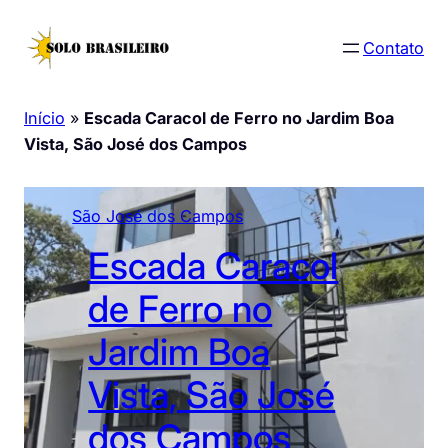
Pular
para
Contato
o
conteúdo
Início
»
Escada Caracol de Ferro no Jardim Boa
Vista, São José dos Campos
São José dos Campos
Escada Caracol
de Ferro no
Jardim Boa
Vista, São José
dos Campos