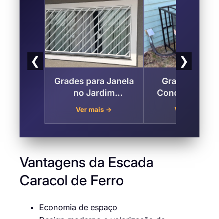
❮
❯
Grades para Janela
Grades para 
no Jardim
Condicionado 
Anhembi, São José
Jardim Anhemb
Ver mais →
Ver mais →
dos Campos
São José do
Campos
Vantagens da Escada
Caracol de Ferro
Economia de espaço