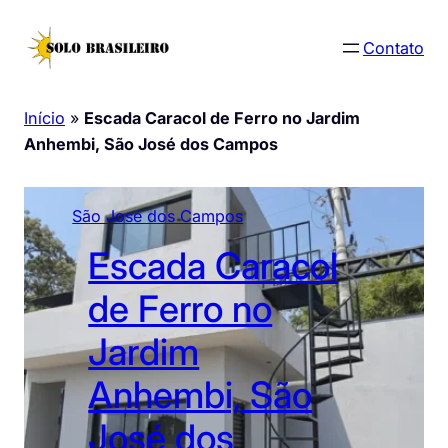
Pular
para
Contato
o
conteúdo
Início
»
Escada Caracol de Ferro no Jardim
Anhembi, São José dos Campos
São José dos Campos
Escada Caracol
de Ferro no
Jardim
Anhembi, São
José dos