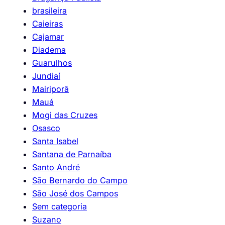
brasileira
Caieiras
Cajamar
Diadema
Guarulhos
Jundiaí
Mairiporã
Mauá
Mogi das Cruzes
Osasco
Santa Isabel
Santana de Parnaíba
Santo André
São Bernardo do Campo
São José dos Campos
Sem categoria
Suzano