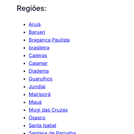
Regiões:
Arujá
Barueri
Bragança Paulista
brasileira
Caieiras
Cajamar
Diadema
Guarulhos
Jundiaí
Mairiporã
Mauá
Mogi das Cruzes
Osasco
Santa Isabel
Santana de Parnaíba