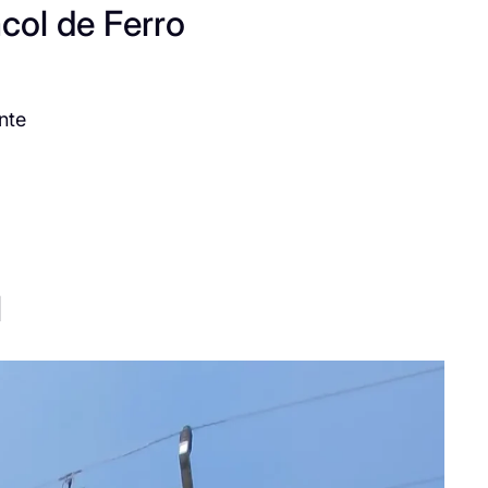
col de Ferro
nte
l