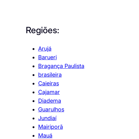
Regiões:
Arujá
Barueri
Bragança Paulista
brasileira
Caieiras
Cajamar
Diadema
Guarulhos
Jundiaí
Mairiporã
Mauá