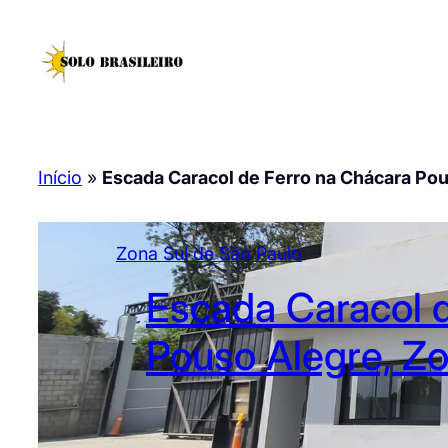
Pular
para
o
conteúdo
Início
»
Escada Caracol de Ferro na Chácara Pou
Zona Sul de São Paulo
Escada Caracol 
Pouso Alegre, Zo