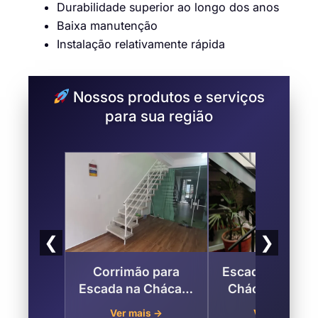
Durabilidade superior ao longo dos anos
Baixa manutenção
Instalação relativamente rápida
Nossos produtos e serviços
para sua região
❮
❯
Corrimão para
Escada Metálic
Escada na Chácara
Chácara Pai J
Pai Jacó, Jundiaí
Jundiaí
Ver mais →
Ver mais →