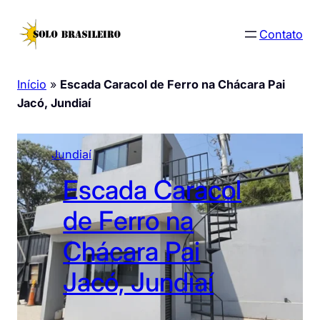
Pular
para
Contato
o
conteúdo
Início
»
Escada Caracol de Ferro na Chácara Pai
Jacó, Jundiaí
Jundiaí
Escada Caracol
de Ferro na
Chácara Pai
Jacó, Jundiaí