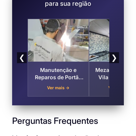
para sua região
❮
❯
Manutenção e
Mezanino Metál
Reparos de Portão
Vila Praia – Zo
na Vila Praia , Zona
Leste de São Pa
Ver mais →
Ver mais →
Leste de São Paulo
Perguntas Frequentes