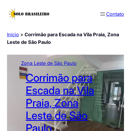
Pular
para
Contato
o
conteúdo
Início
»
Corrimão para Escada na Vila Praia, Zona
Leste de São Paulo
Zona Leste de São Paulo
Corrimão para
Escada na Vila
Praia, Zona
Leste de São
Paulo