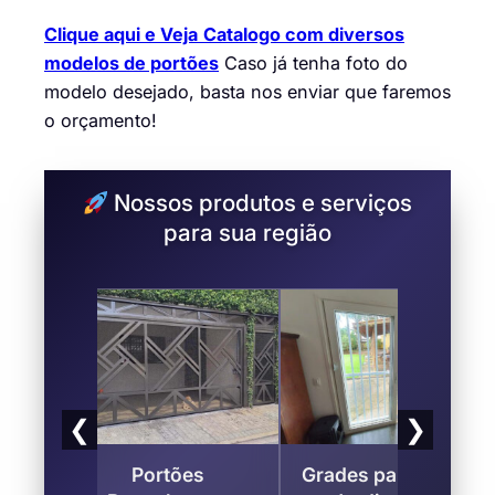
Clique aqui e Veja
Catalogo com diversos
modelos de portões
Caso já tenha foto do
modelo desejado, basta nos enviar que faremos
o orçamento!
Nossos produtos e serviços
para sua região
❮
❯
lico
Portões
Grades para Portas