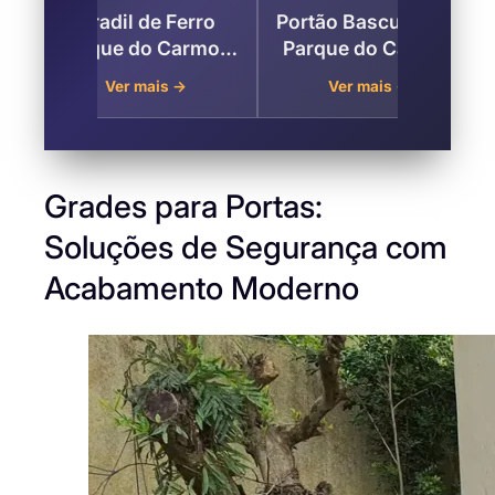
Portão Basculante –
Grades para Portas
Parque do Carmo ,
no Parque do
R
Zona Leste de São
Carmo , Zona Leste
Ver mais →
Ver mais →
Paulo
de São Paulo
C
Grades para Portas:
Soluções de Segurança com
Acabamento Moderno