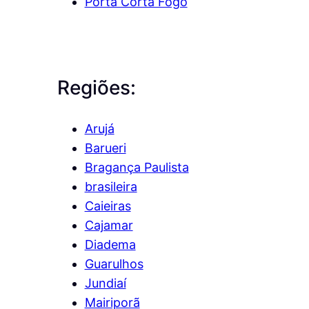
Porta Corta Fogo
Regiões:
Arujá
Barueri
Bragança Paulista
brasileira
Caieiras
Cajamar
Diadema
Guarulhos
Jundiaí
Mairiporã