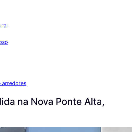
ral
ioso
 arredores
da na Nova Ponte Alta,