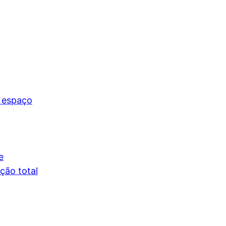
 espaço
e
ção total