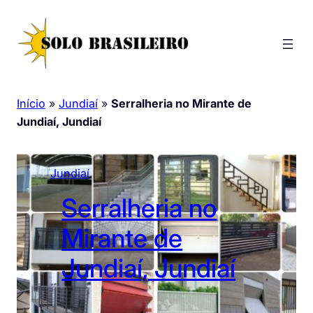
Pular
para
o
conteúdo
Início
»
Jundiaí
»
Serralheria no Mirante de
Jundiaí, Jundiaí
Jundiaí
Serralheria no
Mirante de
Jundiaí, Jundiaí