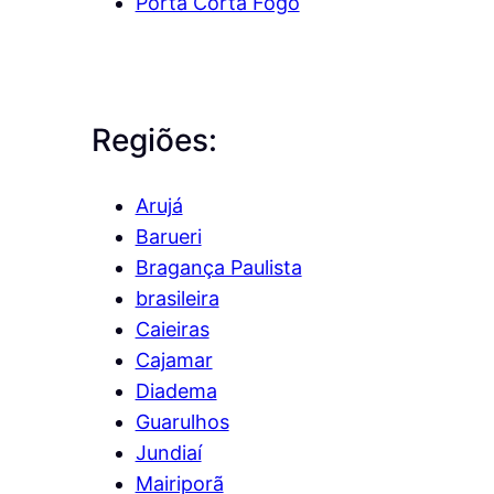
Porta Corta Fogo
Regiões:
Arujá
Barueri
Bragança Paulista
brasileira
Caieiras
Cajamar
Diadema
Guarulhos
Jundiaí
Mairiporã