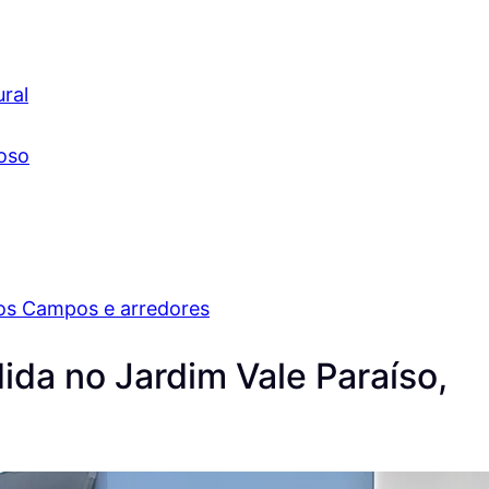
ral
ioso
os Campos e arredores
da no Jardim Vale Paraíso,