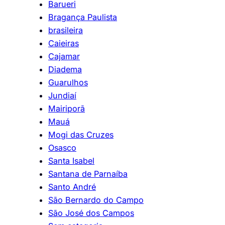
Barueri
Bragança Paulista
brasileira
Caieiras
Cajamar
Diadema
Guarulhos
Jundiaí
Mairiporã
Mauá
Mogi das Cruzes
Osasco
Santa Isabel
Santana de Parnaíba
Santo André
São Bernardo do Campo
São José dos Campos